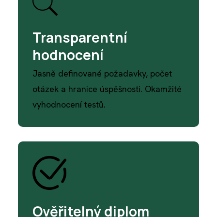
Transparentní
hodnocení
Jasně definované požadavky, počet
otázek a hranice úspěšnosti. Okamžité
vyhodnocení testů.
Ověřitelný diplom