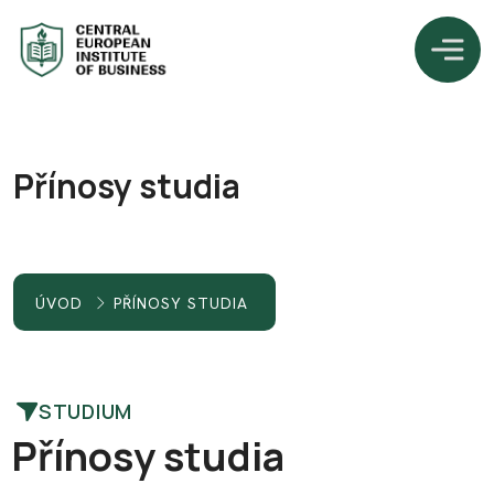
Přínosy studia
ÚVOD
PŘÍNOSY STUDIA
STUDIUM
P
ř
í
n
o
s
y
s
t
u
d
i
a