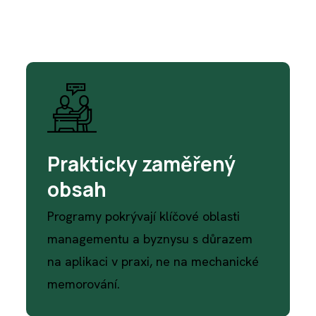
Prakticky zaměřený
obsah
Programy pokrývají klíčové oblasti
managementu a byznysu s důrazem
na aplikaci v praxi, ne na mechanické
memorování.