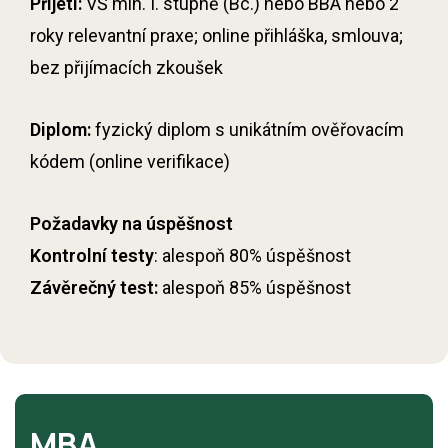
Přijetí:
VŠ min. I. stupně (Bc.) nebo BBA nebo 2
roky relevantní praxe; online přihláška, smlouva;
bez přijímacích zkoušek
Diplom:
fyzický diplom s unikátním ověřovacím
kódem (online verifikace)
Požadavky na úspěšnost
Kontrolní testy
: alespoň 80% úspěšnost
Závěrečný test:
alespoň 85% úspěšnost
MBA