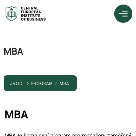
MBA
ÚVOD
PROGRAM
MBA
MBA
MBA je komplexní program pro manažery zaměřený